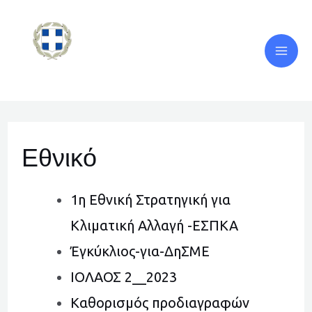
Μετάβαση
Mai
στο
Men
περιεχόμενο
Post
navigation
Εθνικό
1η Εθνική Στρατηγική για
Κλιματική Αλλαγή -ΕΣΠΚΑ
Έγκύκλιος-για-ΔηΣΜΕ
ΙΟΛΑΟΣ 2__2023
Καθορισμός προδιαγραφών